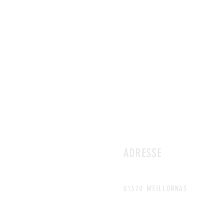
ADRESSE
381 route de Viriat
01370 MEILLONNAS