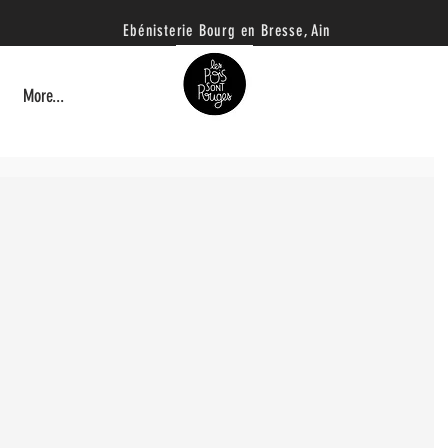
Ebénisterie B
ourg en Bresse, Ain
More...