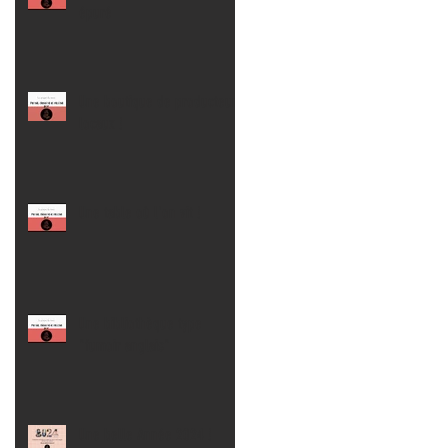
épuré
Une boutique de producteur
locaux !
Une table où l'on vit !
Une bibliothèque type
"fumoir anglais"
Une belle Année 2024 !