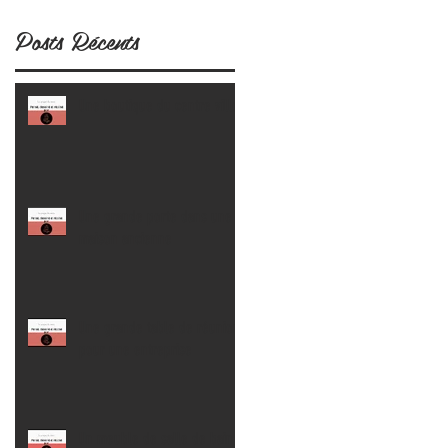
Posts Récents
Une boutique du centre ville !
Une grande porte dans une
maison ancienne
Une grande table de réunion
pour une entreprise
Un meuble de salle de bain