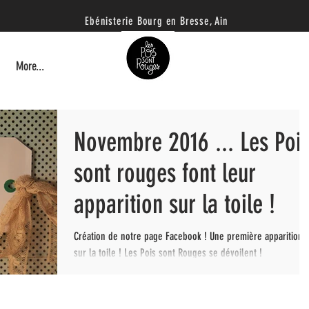
Ebénisterie B
ourg en Bresse, Ain
More...
Novembre 2016 ... Les Poi
sont rouges font leur
apparition sur la toile !
Création de notre page Facebook ! Une première apparition
sur la toile ! Les Pois sont Rouges se dévoilent !